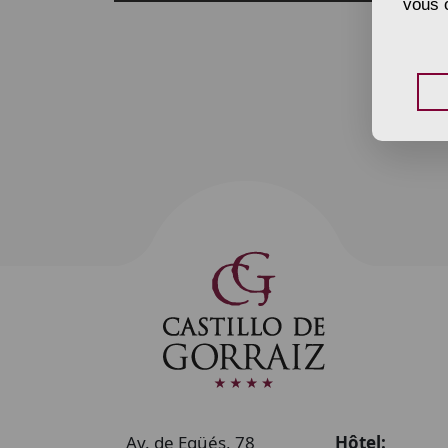
vous o
Av. de Egüés, 78
Hôtel: