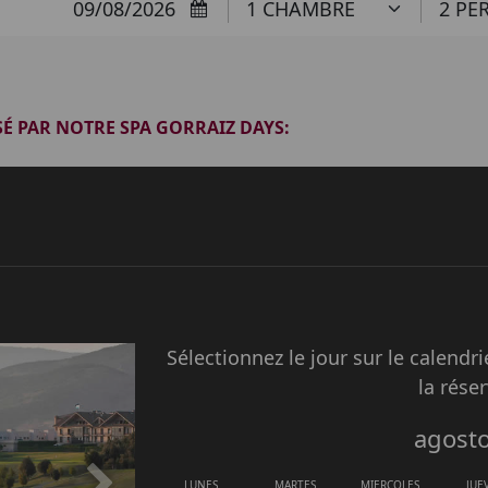
ÉE
DÉPART
CHAMBRES
NB DE P
SÉ PAR NOTRE SPA GORRAIZ DAYS:
Sélectionnez le jour sur le calendr
la rése
agost
LUNES
MARTES
MIERCOLES
JUE