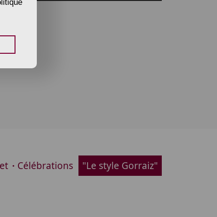
litique
et
Célébrations
"Le style Gorraiz"