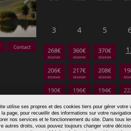
Siguiente
3
4
5
Contact
1
268€
360€
370€
RÉSERVER
RÉSERVER
RÉSERVER
206€
217€
208€
19
RÉSERVER
RÉSERVER
RÉSERVER
RÉSE
190€
196€
194€
22
RÉSERVER
RÉSERVER
RÉSERVER
RÉSE
ite utilise ses propres et des cookies tiers pour gérer votre v
31
 la page, pour recueillir des informations sur votre navigatio
COMPLET
orer nos services et le fonctionnement du site. Dans tous le
re autres droits, vous pouvez toujours changer votre décisio