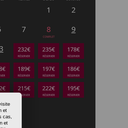
1
2
6
7
8
9
COMPLET
3
232€
235€
178€
RÉSERVER
RÉSERVER
RÉSERVER
8€
189€
197€
186€
RVER
RÉSERVER
RÉSERVER
RÉSERVER
2€
215€
222€
195€
RVER
RÉSERVER
RÉSERVER
RÉSERVER
isite
n et
s cas,
n et