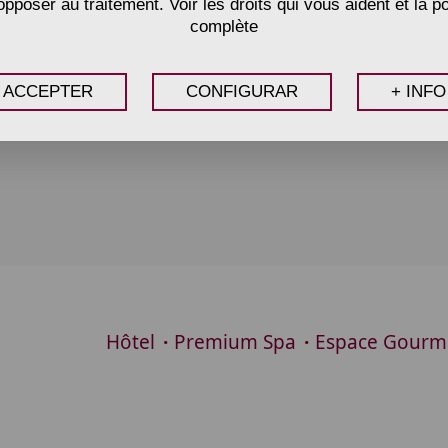
pposer au traitement. Voir les droits qui vous aident et la po
complète
ACCEPTER
CONFIGURAR
+ INFO
Hôtel
Premium Spa
Espace Gourm