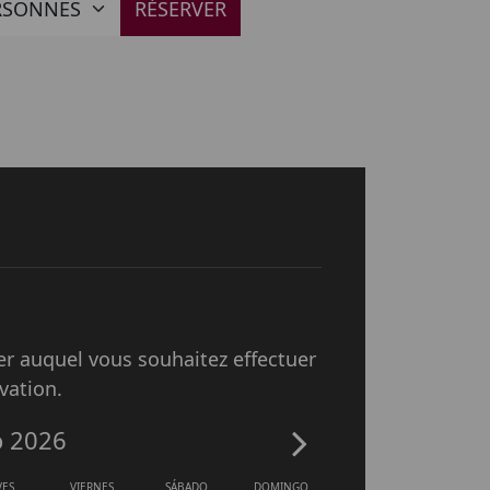
ERSONNES
ier auquel vous souhaitez effectuer
rvation.
o 2026
VES
VIERNES
SÁBADO
DOMINGO